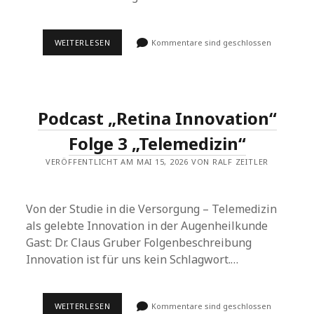
RETINA
WEITERLESEN
Kommentare sind geschlossen
VIEW
–
MORBUS
STARGARDT:
FORSCHUNG
ZWISCHEN
Podcast „Retina Innovation“
GEDULD
UND
FORTSCHRITT
Folge 3 „Telemedizin“
VERÖFFENTLICHT AM MAI 15, 2026 VON RALF ZEITLER
Von der Studie in die Versorgung – Telemedizin
als gelebte Innovation in der Augenheilkunde
Gast: Dr. Claus Gruber Folgenbeschreibung
Innovation ist für uns kein Schlagwort.…
PODCAST
WEITERLESEN
Kommentare sind geschlossen