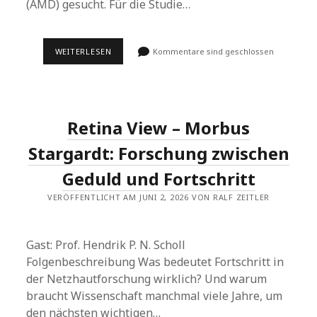
(AMD) gesucht. Für die Studie…
STUDIENTEILNEHMENDE
WEITERLESEN
Kommentare sind geschlossen
FÜR
GENTHERAPIE-
STUDIE
BEI
FEUCHTER
AMD
Retina View – Morbus
GESUCHT
Stargardt: Forschung zwischen
Geduld und Fortschritt
VERÖFFENTLICHT AM JUNI 2, 2026 VON RALF ZEITLER
Gast: Prof. Hendrik P. N. Scholl
Folgenbeschreibung Was bedeutet Fortschritt in
der Netzhautforschung wirklich? Und warum
braucht Wissenschaft manchmal viele Jahre, um
den nächsten wichtigen…