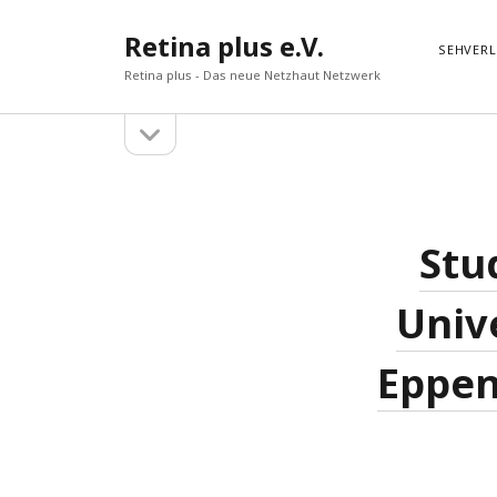
Retina plus e.V.
SEHVER
Retina plus - Das neue Netzhaut Netzwerk
Seitenleiste
Seitenleiste
öffnen
Suchen
Suchen
Stu
Univ
Eppen