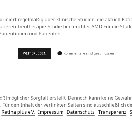
formiert regelmäßig über klinische Studien, die aktuell Pat
utieren. Gentherapie-Studie bei feuchter AMD Für die Stud
Patientinnen und Patienten…
STUDIENTEILNEHMENDE
WEITERLESEN
Kommentare sind geschlossen
GESUCHT!
–
UNIVERSITÄTSAUGENKLINIK
HAMBURG-
EPPENDORF
(UKE)
SUCHT
PATIENTEN
MIT
ößtmöglicher Sorgfalt erstellt. Dennoch kann keine Gewähr fü
AMD
ür den Inhalt der verlinkten Seiten sind ausschließlich de
5
Retina plus e.V.
·
Impressum
·
Datenschutz
·
Transparenz
·