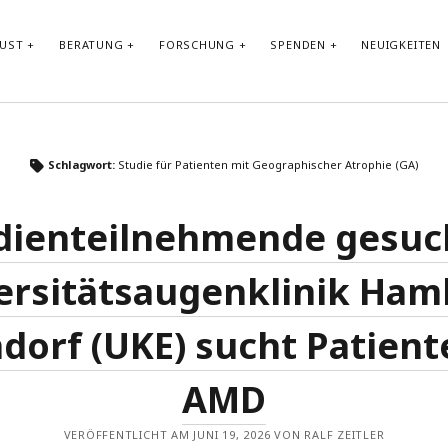
LUST
BERATUNG
FORSCHUNG
SPENDEN
NEUIGKEITEN
Schlagwort:
Studie für Patienten mit Geographischer Atrophie (GA)
Kontakt:
info@retinaplus.de
Telefon & Whats App Kanal: +49 156 796 456 19
dienteilnehmende gesuch
Abbonieren Sie unseren
Newsletter
ersitätsaugenklinik Ham
dorf (UKE) sucht Patient
AMD
VERÖFFENTLICHT AM JUNI 19, 2026 VON RALF ZEITLER