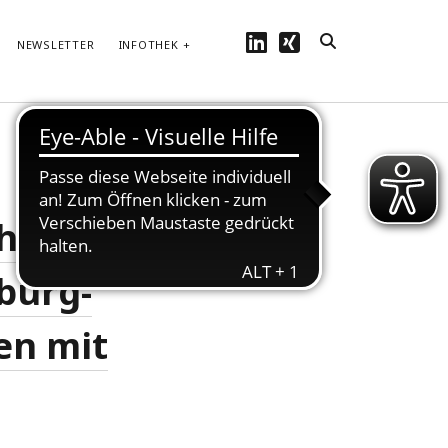
linkedin
xing
NEWSLETTER
INFOTHEK
Hören Sie bei
unserem Podcast
rein...
t! –
burg-
en mit