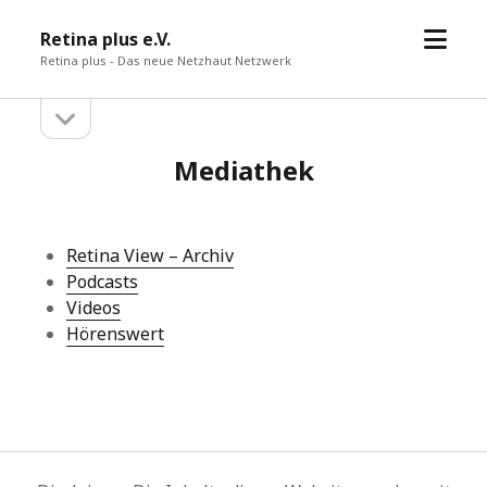
Menü
Retina plus e.V.
öffne
Retina plus - Das neue Netzhaut Netzwerk
Seitenleiste
Seitenleiste
öffnen
Mediathek
Retina View – Archiv
Podcasts
Videos
Hörenswert