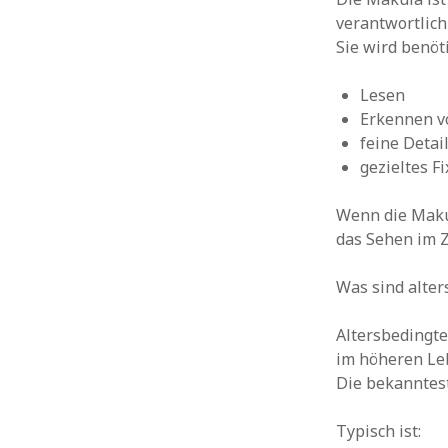
verantwortlich 
Sie wird benöti
Lesen
Erkennen v
feine Detai
gezieltes F
Wenn die Makul
das Sehen im Z
Was sind alte
Altersbedingt
im höheren Leb
Die bekanntest
Typisch ist: