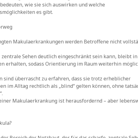
bedeuten, wie sie sich auswirken und welche
möglichkeiten es gibt.
vorweg
ingten Makulaerkrankungen werden Betroffene nicht vollst
zentrale Sehen deutlich eingeschränkt sein kann, bleibt in
n erhalten, sodass Orientierung im Raum weiterhin möglich
 sind überrascht zu erfahren, dass sie trotz erheblicher
n im Alltag rechtlich als „blind“ gelten können, ohne tatsäc
“.
 einer Makulaerkrankung ist herausfordernd – aber lebens
kula?
 der Bereich der Netzhaut, der für das scharfe, zentrale Se