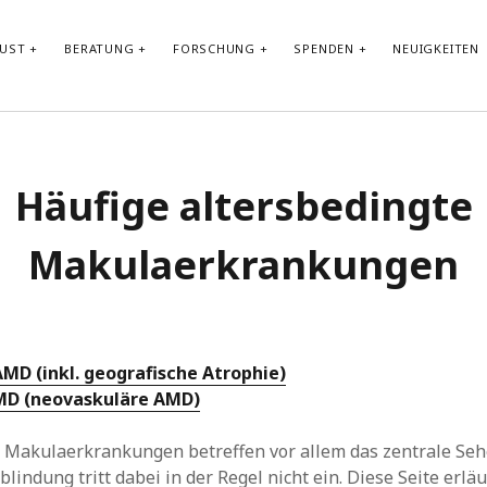
LUST
BERATUNG
FORSCHUNG
SPENDEN
NEUIGKEITEN
Kontakt:
info@retinaplus.de
Häufige altersbedingte
Telefon & Whats App Kanal: +49 156 796 456 19
Makulaerkrankungen
Abbonieren Sie unseren
Newsletter
MD (inkl. geografische Atrophie)
MD (neovaskuläre AMD)
 Makulaerkrankungen betreffen vor allem das zentrale Seh
blindung tritt dabei in der Regel nicht ein. Diese Seite erläu