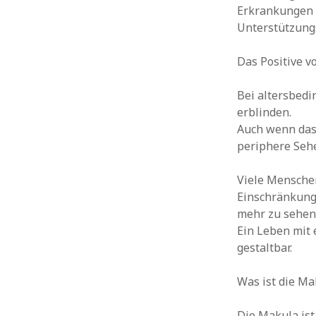
Erkrankungen 
Unterstützungs
Das Positive 
Bei altersbed
erblinden.
Auch wenn das 
periphere Sehe
Viele Menschen
Einschränkunge
mehr zu sehen
Ein Leben mit
gestaltbar.
Was ist die Ma
Die Makula ist