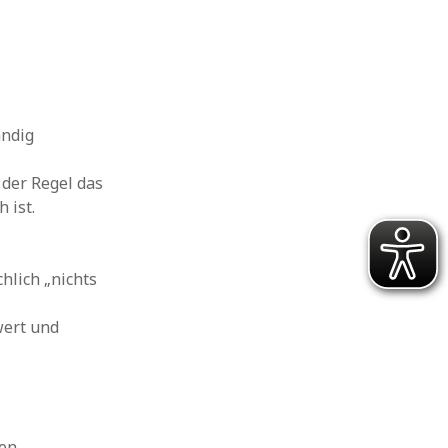
ändig
 der Regel das
 ist.
hlich „nichts
wert und
hen