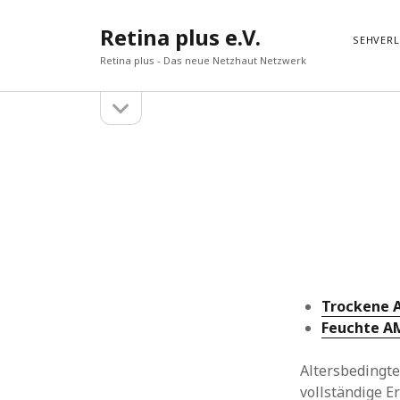
Retina plus e.V.
SEHVER
Retina plus - Das neue Netzhaut Netzwerk
Seitenleiste
Seitenleiste
öffnen
Suchen
Suchen
Trockene A
Feuchte A
Altersbedingte
vollständige Er