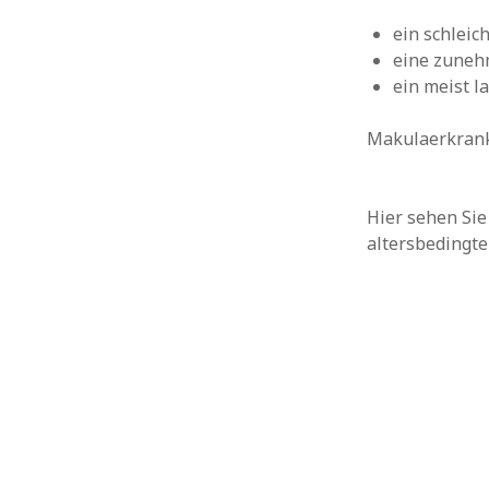
ein schleic
eine zuneh
ein meist l
Makulaerkranku
Hier sehen Sie
altersbedingt