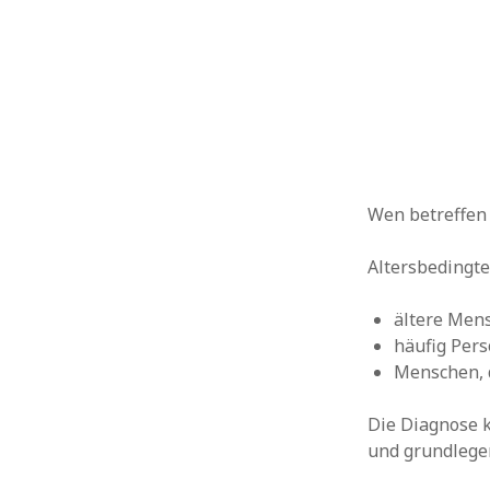
Wen betreffen
Altersbedingt
ältere Men
häufig Per
Menschen, 
Die Diagnose k
und grundlegen