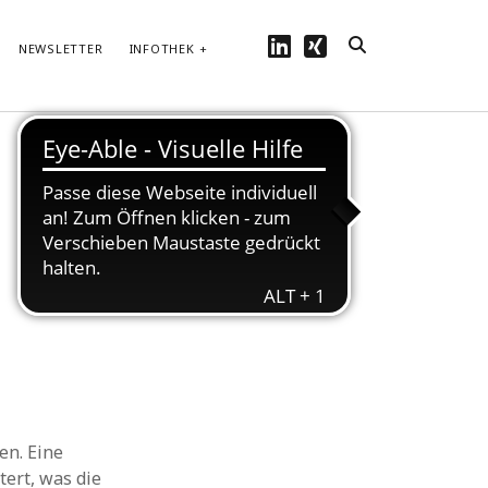
linkedin
xing
NEWSLETTER
INFOTHEK
Hören Sie bei
unserem Podcast
rein...
en. Eine
tert, was die