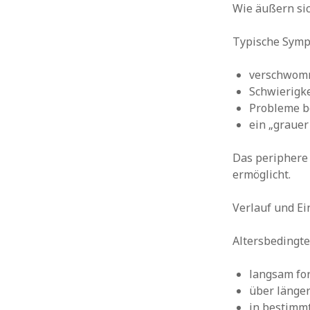
Wie äußern si
Typische Symp
verschwomm
Schwierigk
Probleme b
ein „grauer
Das periphere 
ermöglicht.
Verlauf und E
Altersbedingt
langsam fo
über länger
in bestimm